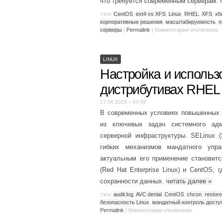
что требуется современным серверам.
тэги:
CentOS
,
ext4 vs XFS
,
Linux
,
RHEL
,
XFS
,
xf
корпоративные решения
,
масштабируемость
,
п
серверы
|
Permalink
|
Комментарии
отключены
LINUX
Настройка и использ
дистрибутивах RHEL
17.06.2025 – 04:58
В современных условиях повышенных 
из ключевых задач системного адм
серверной инфраструктуры. SELinux 
гибких механизмов мандатного упр
актуальным его применение становитс
(Red Hat Enterprise Linux) и CentOS,
сохранности данных.
читать далее
»
тэги:
audit.log
,
AVC denial
,
CentOS
,
chcon
,
restor
безопасность Linux
,
мандатный контроль досту
Permalink
|
Комментарии
отключены