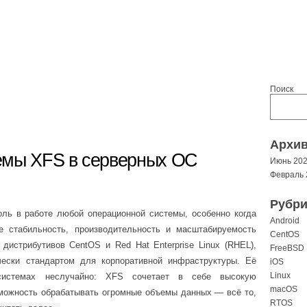
Поиск
Архи
емы XFS в серверных ОС
Июнь 20
Февраль 
Рубри
ль в работе любой операционной системы, особенно когда
Android
е стабильность, производительность и масштабируемость
CentOS
дистрибутивов CentOS и Red Hat Enterprise Linux (RHEL),
FreeBSD
ески стандартом для корпоративной инфраструктуры. Её
iOS
Linux
системах неслучайно: XFS сочетает в себе высокую
macOS
зможность обрабатывать огромные объемы данных — всё то,
RTOS