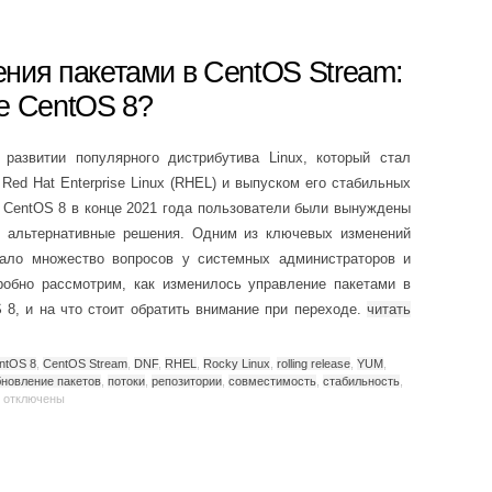
ния пакетами в CentOS Stream:
е CentOS 8?
азвитии популярного дистрибутива Linux, который стал
ed Hat Enterprise Linux (RHEL) и выпуском его стабильных
 CentOS 8 в конце 2021 года пользователи были вынуждены
ь альтернативные решения. Одним из ключевых изменений
вало множество вопросов у системных администраторов и
робно рассмотрим, как изменилось управление пакетами в
8, и на что стоит обратить внимание при переходе.
читать
ntOS 8
,
CentOS Stream
,
DNF
,
RHEL
,
Rocky Linux
,
rolling release
,
YUM
,
бновление пакетов
,
потоки
,
репозитории
,
совместимость
,
стабильность
,
отключены