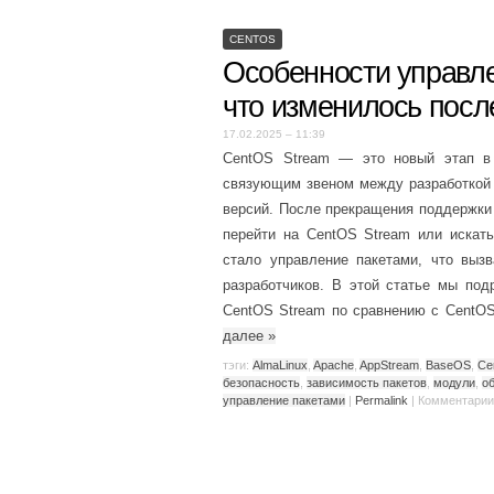
CENTOS
Особенности управле
что изменилось посл
17.02.2025 – 11:39
CentOS Stream — это новый этап в р
связующим звеном между разработкой R
версий. После прекращения поддержки
перейти на CentOS Stream или искат
стало управление пакетами, что выз
разработчиков. В этой статье мы под
CentOS Stream по сравнению с CentOS 
далее
»
тэги:
AlmaLinux
,
Apache
,
AppStream
,
BaseOS
,
Ce
безопасность
,
зависимость пакетов
,
модули
,
о
управление пакетами
|
Permalink
|
Комментарии