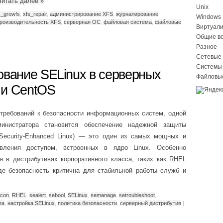
читать далее
»
Unix
s_growfs
,
xfs_repair
,
администрирование XFS
,
журналирование
,
Windows
роизводительность XFS
,
серверная ОС
,
файловая система
,
файловые
Виртуал
Общие в
Разное
Сетевые 
Системы
ование SELinux в серверных
Файловы
 и CentOS
требований к безопасности информационных систем, одной
инистратора становится обеспечение надежной защиты
(Security-Enhanced Linux) — это один из самых мощных и
авления доступом, встроенных в ядро Linux. Особенно
я в дистрибутивах корпоративного класса, таких как RHEL
 где безопасность критична для стабильной работы служб и
econ
,
RHEL
,
sealert
,
sebool
,
SELinux
,
semanage
,
setroubleshoot
,
па
,
настройка SELinux
,
политика безопасности
,
серверный дистрибутив
|