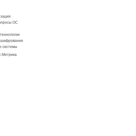
изация
опросы ОС
технологии
 шифрования
е системы