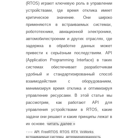
(RTOS) играют ключевую роль в управлении
устройствами, где время отклика имеет
критическое значение. Они широко
применяются в встраиваемых системах,
робототехнике, авиационной электронике,
автомобилестроении и других отраслях, где
задержка в обработке данных может
привести к серьёзным последствиям. API
(Application Programming Interface) в таких
системах обеспечивает разработчикам
удобный и стандартизированный способ
взаимодействия с оборудованием,
минимизируя время отклика и оптимизируя
управление ресурсами. В этой статье мы
рассмотрим, как работают API для
управления устройствами в RTOS, какие
задачи они решают и какие принципы лежат в
их основе.
читать далее
»
тэги:
API
,
FreeRTOS
,
RTOS
,
RTX
,
VxWorks
,
встраиваемые системы
,
детерминированность
,