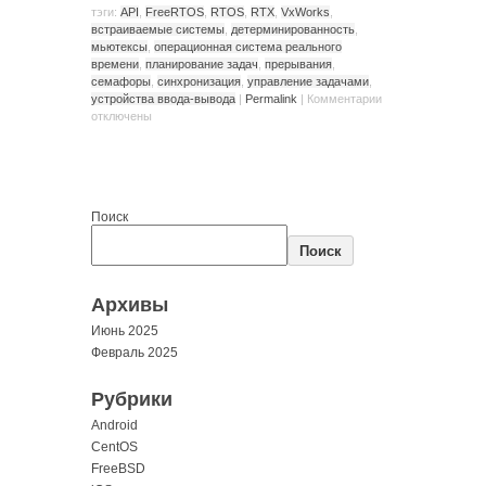
тэги:
API
,
FreeRTOS
,
RTOS
,
RTX
,
VxWorks
,
встраиваемые системы
,
детерминированность
,
мьютексы
,
операционная система реального
времени
,
планирование задач
,
прерывания
,
семафоры
,
синхронизация
,
управление задачами
,
устройства ввода-вывода
|
Permalink
|
Комментарии
отключены
Поиск
Поиск
Архивы
Июнь 2025
Февраль 2025
Рубрики
Android
CentOS
FreeBSD