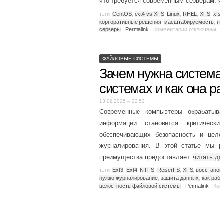
что требуется современным серверам.
тэги:
CentOS
,
ext4 vs XFS
,
Linux
,
RHEL
,
XFS
,
xf
корпоративные решения
,
масштабируемость
,
п
серверы
|
Permalink
|
Комментарии
отключены
ФАЙЛОВЫЕ СИСТЕМЫ
Зачем нужна систем
системах и как она р
13.02.2025 – 22:52
Современные компьютеры обрабатыв
информации становится критичес
обеспечивающих безопасность и це
журналирования. В этой статье мы р
преимущества предоставляет.
читать 
тэги:
Ext3
,
Ext4
,
NTFS
,
ReiserFS
,
XFS
,
восстано
нужно журналирование
,
защита данных
,
как ра
целостность файловой системы
|
Permalink
|
Ко