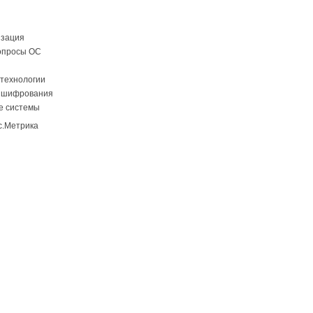
изация
опросы ОС
технологии
 шифрования
е системы