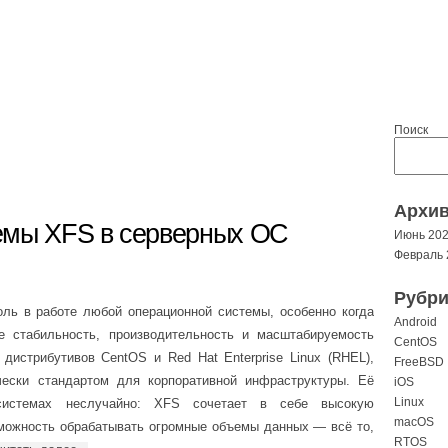
Поиск
Архи
емы XFS в серверных ОС
Июнь 20
Февраль 
Рубри
ль в работе любой операционной системы, особенно когда
Android
е стабильность, производительность и масштабируемость
CentOS
дистрибутивов CentOS и Red Hat Enterprise Linux (RHEL),
FreeBSD
ески стандартом для корпоративной инфраструктуры. Её
iOS
Linux
системах неслучайно: XFS сочетает в себе высокую
macOS
зможность обрабатывать огромные объемы данных — всё то,
RTOS