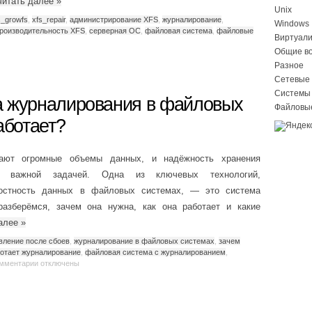
читать далее
»
Unix
s_growfs
,
xfs_repair
,
администрирование XFS
,
журналирование
,
Windows
роизводительность XFS
,
серверная ОС
,
файловая система
,
файловые
Виртуал
Общие в
Разное
Сетевые 
Системы
а журналирования в файловых
Файловы
аботает?
ают огромные объемы данных, и надёжность хранения
ки важной задачей. Одна из ключевых технологий,
лостность данных в файловых системах, — это система
азберёмся, зачем она нужна, как она работает и какие
далее
»
вление после сбоев
,
журналирование в файловых системах
,
зачем
ботает журналирование
,
файловая система с журналированием
,
мментарии
отключены