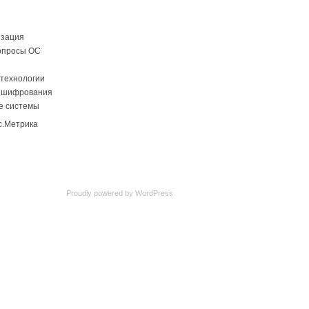
изация
опросы ОС
технологии
 шифрования
е системы
Proudly powered by
WordPress